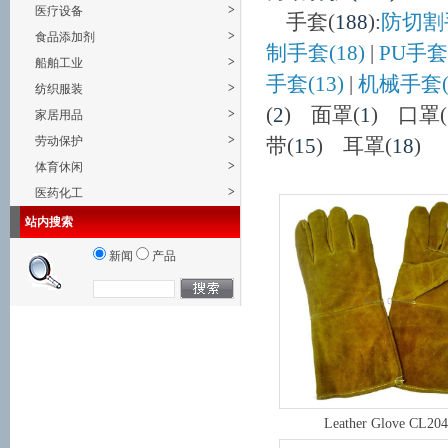
>
医疗设备
手套(
188
)
:
防切割手
>
食品添加剂
制手套(18)
|
PU手套(
>
船舶工业
手套(13)
|
机械手套(2
>
纺织服装
(
2
)
面罩(
1
)
口罩(
>
家居用品
>
劳动保护
带(
15
)
耳罩(
18
)
>
体育休闲
>
医药化工
站内搜索
新闻
产品
Leather Glove CL204