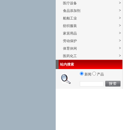
>
医疗设备
>
食品添加剂
>
船舶工业
>
纺织服装
>
家居用品
>
劳动保护
>
体育休闲
>
医药化工
站内搜索
新闻
产品