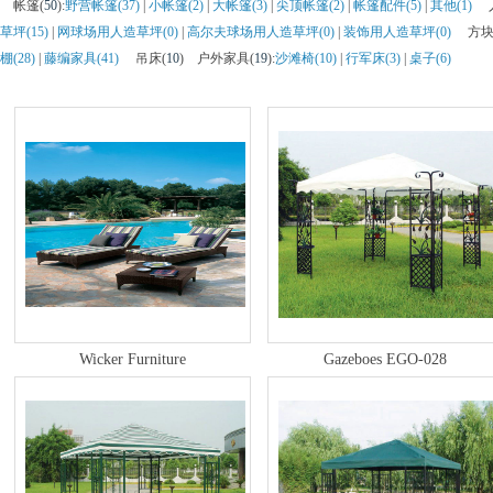
帐篷(
50
)
:
野营帐篷(37)
|
小帐篷(2)
|
大帐篷(3)
|
尖顶帐篷(2)
|
帐篷配件(5)
|
其他(1)
草坪(15)
|
网球场用人造草坪(0)
|
高尔夫球场用人造草坪(0)
|
装饰用人造草坪(0)
方块
棚(28)
|
藤编家具(41)
吊床(
10
)
户外家具(
19
)
:
沙滩椅(10)
|
行军床(3)
|
桌子(6)
Wicker Furniture
Gazeboes EGO-028