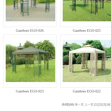
Gazeboes EGO-026
Gazeboes EGO-025
Gazeboes EGO-023
Gazeboes EGO-022
共8页(69)
第一页
上一页
[
1
]
[2]
[3]
[4]