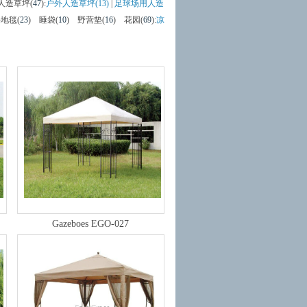
人造草坪(
47
)
:
户外人造草坪(13)
|
足球场用人造
地毯(
23
)
睡袋(
10
)
野营垫(
16
)
花园(
69
)
:
凉
Gazeboes EGO-027