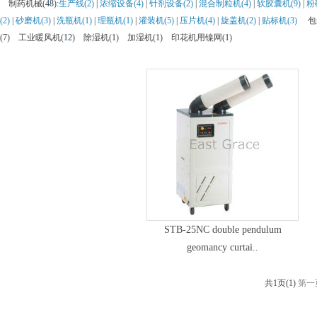
制药机械(
48
)
:
生产线(2)
|
浓缩设备(4)
|
针剂设备(2)
|
混合制粒机(4)
|
软胶囊机(9)
|
粉
(2)
|
砂磨机(3)
|
洗瓶机(1)
|
理瓶机(1)
|
灌装机(5)
|
压片机(4)
|
旋盖机(2)
|
贴标机(3)
包
(
7
)
工业暖风机(
12
)
除湿机(
1
)
加湿机(
1
)
印花机用镍网(
1
)
STB-25NC double pendulum
geomancy curtai..
共1页(1)
第一