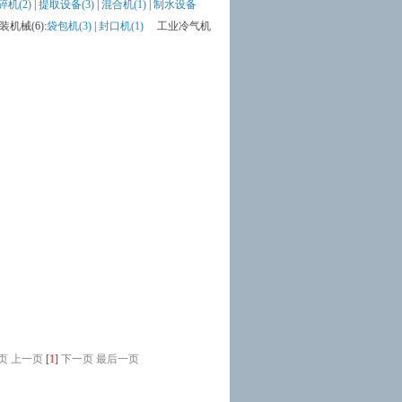
碎机(2)
|
提取设备(3)
|
混合机(1)
|
制水设备
装机械(
6
)
:
袋包机(3)
|
封口机(1)
工业冷气机
页
上一页
[
1
]
下一页
最后一页