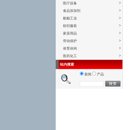
>
医疗设备
>
食品添加剂
>
船舶工业
>
纺织服装
>
家居用品
>
劳动保护
>
体育休闲
>
医药化工
站内搜索
新闻
产品