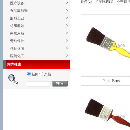
链条(
2
)
卡车绳钩(
1
)
不锈钢丝
>
医疗设备
>
食品添加剂
>
船舶工业
>
纺织服装
>
家居用品
>
劳动保护
>
体育休闲
>
医药化工
站内搜索
新闻
产品
Paint Brush